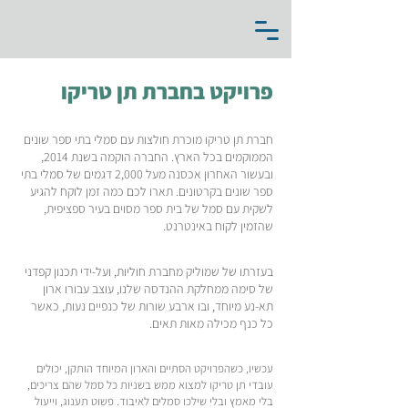
פרויקט בחברת תן טריקו
חברת תן טריקו מוכרת חולצות עם סמלי בתי ספר שונים
הממוקמים בכל הארץ. החברה הוקמה בשנת 2014,
ובעשור האחרון אכסנה מעל 2,000 דגמים של סמלי בתי
ספר שונים בקרטונים. תארו לכם כמה זמן לוקח להגיע
לשקית עם סמל של בית ספר מסוים בעיר ספציפית,
שהזמין לקוח באינטרנט.
בעזרתו של שמוליק מחברת חוליות, ועל-ידי תכנון קפדני
של סימה ממחלקת ההנדסה שלנו, עוצב עבורו ארון
תא-נע מיוחד, ובו ארבע שורות של כנפיים נעות, כאשר
כל כנף מכילה מאות תאים.
עכשיו, כשהפרויקט הסתיים והארון המיוחד הותקן, יכולים
עובדי תן טריקו למצוא ממש בשניות כל סמל שהם צריכים,
בלי מאמץ ובלי שילכו סמלים לאיבוד. פשוט תענוג, וייעול