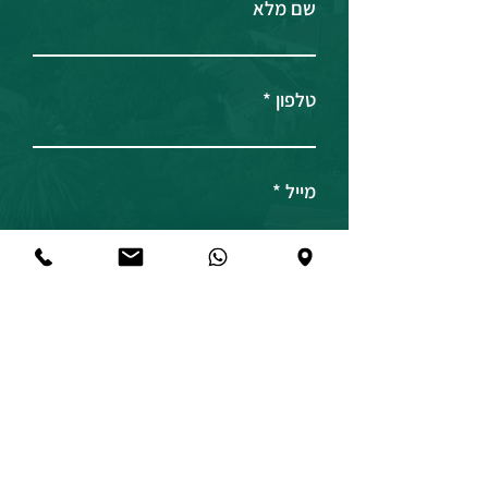
שם מלא
טלפון
מייל
שם החברה
ח.פ / מספר עוסק
תפקיד