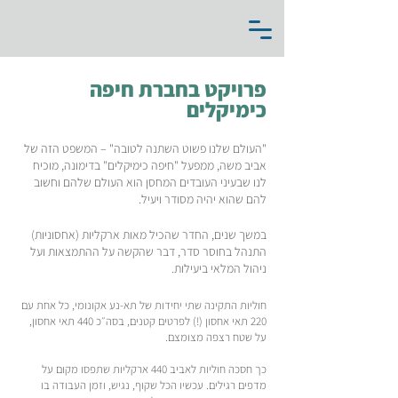
פרויקט בחברת חיפה
כימיקלים
"העולם שלנו פשוט השתנה לטובה" – המשפט הזה של
אביב משה, ממפעל "חיפה כימיקלים" בדימונה, מוכיח
לנו שבעיני העובדים המחסן הוא העולם שלהם וחשוב
להם שהוא יהיה מסודר ויעיל.
במשך שנים, החדר שהכיל מאות ארקליות (אחסוניות)
התנהל בחוסר סדר, דבר שהקשה על ההתמצאות ועל
ניהול המלאי ביעילות.
חוליות התקינה שתי יחידות של תא-נע אקונומי, כל אחת עם
220 תאי אחסון (!) לפרטים קטנים, בסה״כ 440 תאי אחסון,
על שטח רצפה מצומצם.
כך חסכה חוליות לאביב 440 ארקליות שתפסו מקום על
מדפים רגילים. עכשיו הכל שקוף, נגיש, וזמן העבודה בו